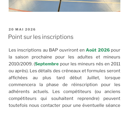
PUBLIÉ
20 MAI 2026
LE
Point sur les inscriptions
Les inscriptions au BAP ouvriront en
Août 2026
pour
la saison prochaine pour les adultes et mineurs
2010/2009. (
Septembre
pour les mineurs nés en 2011
ou après). Les détails des créneaux et formules seront
affichées au plus tard début Juillet, lorsque
commencera la phase de réinscription pour les
adhérents actuels. Les compétiteurs (ou anciens
compétiteurs qui souhaitent reprendre) peuvent
toutefois nous contacter pour une éventuelle séance
d’essai
(mise à jour fin Juin : niveau R6 minimum pour
les hommes, D8 en simple pour les femmes)
.