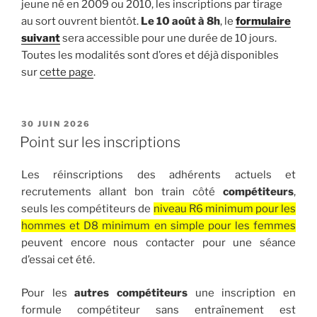
jeune né en 2009 ou 2010, les inscriptions par tirage
au sort ouvrent bientôt.
Le 10 août à 8h
, le
formulaire
suivant
sera accessible pour une durée de 10 jours.
Toutes les modalités sont d’ores et déjà disponibles
sur
cette page
.
PUBLIÉ
30 JUIN 2026
LE
Point sur les inscriptions
Les réinscriptions des adhérents actuels et
recrutements allant bon train côté
compétiteurs
,
seuls les compétiteurs de
niveau R6 minimum pour les
hommes et D8 minimum en simple pour les femmes
peuvent encore nous contacter pour une séance
d’essai cet été.
Pour les
autres compétiteurs
une inscription en
formule compétiteur sans entraînement est