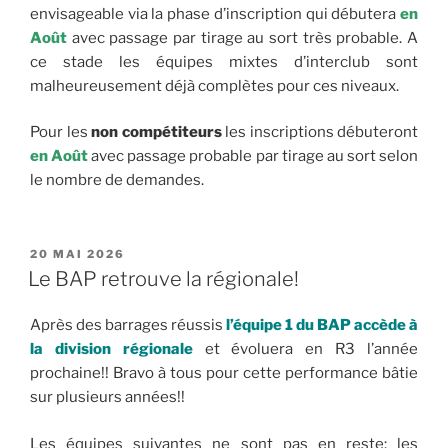
envisageable via la phase d’inscription qui débutera
en
Août
avec passage par tirage au sort très probable. A
ce stade les équipes mixtes d’interclub sont
malheureusement déjà complètes pour ces niveaux.
Pour les
non compétiteurs
les inscriptions débuteront
en Août
avec passage probable par tirage au sort selon
le nombre de demandes.
PUBLIÉ
20 MAI 2026
LE
Le BAP retrouve la régionale!
Après des barrages réussis
l’équipe 1 du BAP accède à
la division régionale
et évoluera en R3 l’année
prochaine!! Bravo à tous pour cette performance bâtie
sur plusieurs années!!
Les équipes suivantes ne sont pas en reste: les