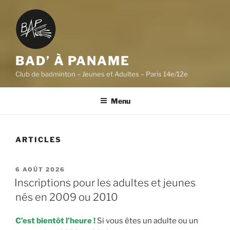
BAD’ À PANAME
Club de badminton – Jeunes et Adultes – Paris 14e/12e
Menu
ARTICLES
PUBLIÉ
6 AOÛT 2026
LE
Inscriptions pour les adultes et jeunes
nés en 2009 ou 2010
C’est bientôt l’heure !
Si vous êtes un adulte ou un