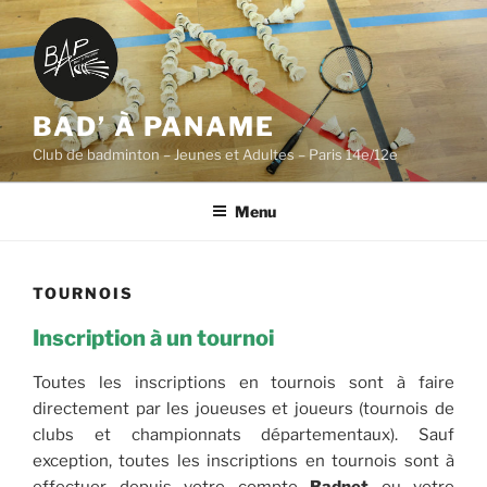
Aller
au
contenu
principal
BAD’ À PANAME
Club de badminton – Jeunes et Adultes – Paris 14e/12e
Menu
TOURNOIS
Inscription à un tournoi
Toutes les inscriptions en tournois sont à faire
directement par les joueuses et joueurs (tournois de
clubs et championnats départementaux). Sauf
exception, toutes les inscriptions en tournois sont à