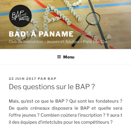
Aller
au
contenu
principal
BAD’ À PANAME
Club de badminton – Jeunes et Adultes – Paris 14e/12e
Menu
PUBLIÉ
22 JUIN 2017
PAR
BAP
LE
Des questions sur le BAP ?
Mais, qu’est ce que le BAP ? Qui sont les fondateurs ?
De quels créneaux disposera le BAP et quelle sera
l’offre jeunes ? Combien coûtera l’inscription ? Y aura t
il des équipes d’intetclubs pour les compétiteurs ?