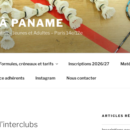
 À PANAME
on – Jeunes et Adultes – Paris 14e/12e
Formules, créneaux et tarifs
Inscriptions 2026/27
Maté
ce adhérents
Instagram
Nous contacter
ARTICLES R
’interclubs
Inscriptions po