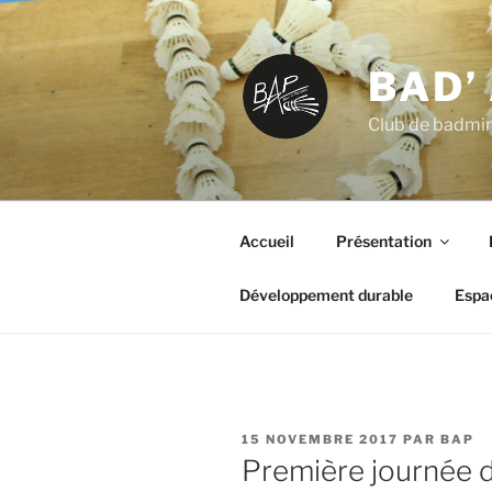
Aller
au
contenu
BAD’
principal
Club de badmint
Accueil
Présentation
Développement durable
Espa
PUBLIÉ
15 NOVEMBRE 2017
PAR
BAP
LE
Première journée d