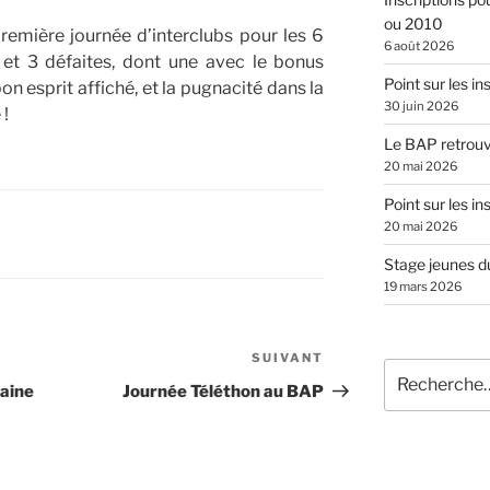
ou 2010
remière journée d’interclubs pour les 6
6 août 2026
 et 3 défaites, dont une avec le bonus
Point sur les in
on esprit affiché, et la pugnacité dans la
30 juin 2026
 !
Le BAP retrouve
20 mai 2026
Point sur les in
20 mai 2026
Stage jeunes du
19 mars 2026
SUIVANT
Article
Recherche
suivant
maine
Journée Téléthon au BAP
pour
: