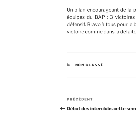
Un bilan encourageant de la p
équipes du BAP : 3 victoires
défensif. Bravo à tous pour le b
victoire comme dans la défaite
CATÉGORIES
NON CLASSÉ
Navigation
Article
PRÉCÉDENT
de
précédent
Début des interclubs cette se
l’article