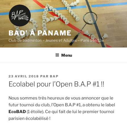
Aller
au
contenu
principal
BAD’ À PANAME
Club de badminton – Jeunes et Adultes – Paris 14e/12e
Menu
PUBLIÉ
23 AVRIL 2018
PAR
BAP
LE
Ecolabel pour l’Open B.A.P #1 !!
Nous sommes très heureux de vous annoncer que le
futur tournoi du club, l’Open B.A.P #1, a obtenu le label
EcoBAD
(1 étoile). Ce qui fait de lui le premier tournoi
parisien écolabélisé !