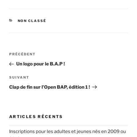
CATÉGORIES
NON CLASSÉ
Navigation
Article
PRÉCÉDENT
de
précédent
Un logo pour le B.A.P !
l’article
Article
SUIVANT
suivant
Clap de fin sur l’Open BAP, édition 1 !
ARTICLES RÉCENTS
Inscriptions pour les adultes et jeunes nés en 2009 ou