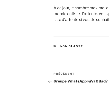
À ce jour, le nombre maximal d’
monde en liste d’attente. Vous 
liste d’attente si vous le souhai
CATÉGORIES
NON CLASSÉ
Navigation
Article
PRÉCÉDENT
de
précédent
Groupe WhatsApp KiVaOBad?
l’article