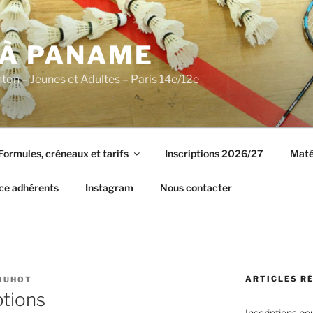
 À PANAME
on – Jeunes et Adultes – Paris 14e/12e
Formules, créneaux et tarifs
Inscriptions 2026/27
Maté
ce adhérents
Instagram
Nous contacter
ARTICLES R
OUHOT
ptions
Inscriptions po