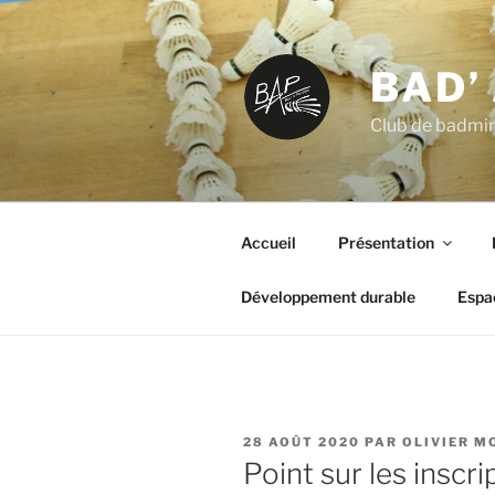
Aller
au
contenu
BAD’
principal
Club de badmint
Accueil
Présentation
Développement durable
Espa
PUBLIÉ
28 AOÛT 2020
PAR
OLIVIER M
LE
Point sur les inscri